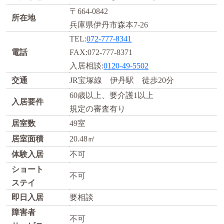
〒664-0842
所在地
兵庫県伊丹市森本7-26
TEL:
072-777-8341
電話
FAX:072-777-8371
入居相談:
0120-49-5502
交通
JR宝塚線 伊丹駅 徒歩20分
60歳以上、要介護1以上
入居要件
規定の審査有り
居室数
49室
居室面積
20.48㎡
体験入居
不可
ショート
不可
ステイ
即日入居
要相談
障害者
不可