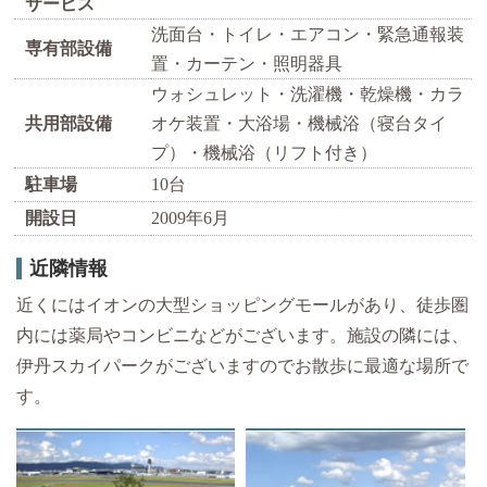
サービス
洗面台・トイレ・エアコン・緊急通報装
専有部設備
置・カーテン・照明器具
ウォシュレット・洗濯機・乾燥機・カラ
共用部設備
オケ装置・大浴場・機械浴（寝台タイ
プ）・機械浴（リフト付き）
駐車場
10台
開設日
2009年6月
近隣情報
近くにはイオンの大型ショッピングモールがあり、徒歩圏
内には薬局やコンビニなどがございます。施設の隣には、
伊丹スカイパークがございますのでお散歩に最適な場所で
す。