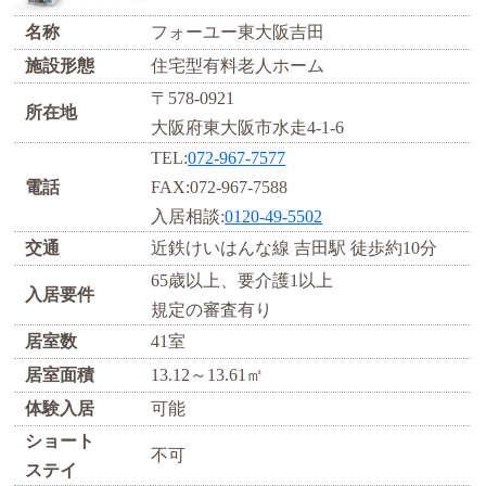
名称
フォーユー東大阪吉田
施設形態
住宅型有料老人ホーム
〒578-0921
所在地
大阪府東大阪市水走4-1-6
TEL:
072-967-7577
電話
FAX:072-967-7588
入居相談:
0120-49-5502
交通
近鉄けいはんな線 吉田駅 徒歩約10分
65歳以上、要介護1以上
入居要件
規定の審査有り
居室数
41室
居室面積
13.12～13.61㎡
体験入居
可能
ショート
不可
ステイ