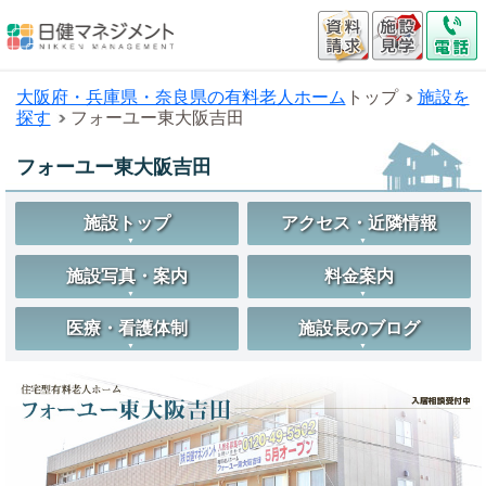
大阪府・兵庫県・奈良県の有料老人ホーム
トップ
施設を
探す
フォーユー東大阪吉田
フォーユー東大阪吉田
施設トップ
アクセス・近隣情報
施設写真・案内
料金案内
医療・看護体制
施設長のブログ