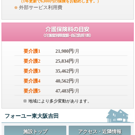
（1年更新で6,000円の保険をお勧めします。）
外部サービス利用費
要介護1
21,980円
/月
要介護2
25,834円
/月
要介護3
35,462円
/月
要介護4
40,562円
/月
要介護5
47,483円
/月
※ 地域により多少変動があります。
フォーユー東大阪吉田
施設トップ
アクセス・近隣情報