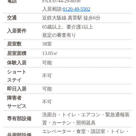
電話
FAX:0744-29-6056
入居相談:
0120-49-5502
交通
近鉄大阪線 真菅駅 徒歩6分
65歳以上、要介護1以上
入居要件
規定の審査有り
居室数
38室
居室面積
13.05㎡
体験入居
可能
ショート
不可
ステイ
即日入居
可能
障害者
不可
サービス
洗面台・トイレ・エアコン・緊急通報装
専有部設備
置・カーテン・照明器具
エレベーター・食堂・談話室・トイレ・
共用部設備