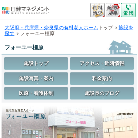
大阪府・兵庫県・奈良県の有料老人ホーム
トップ
施設を
探す
フォーユー橿原
フォーユー橿原
施設トップ
アクセス・近隣情報
施設写真・案内
料金案内
医療・看護体制
施設長のブログ