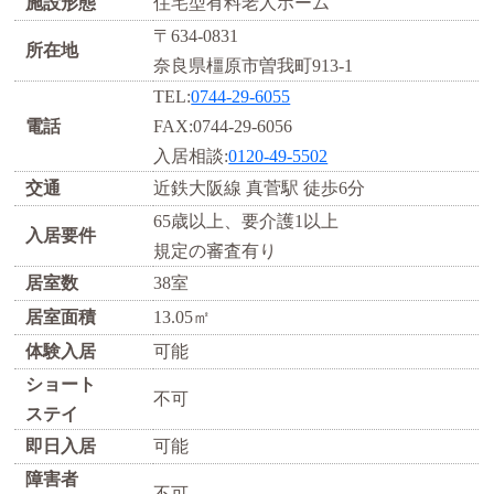
施設形態
住宅型有料老人ホーム
〒634-0831
所在地
奈良県橿原市曽我町913-1
TEL:
0744-29-6055
電話
FAX:0744-29-6056
入居相談:
0120-49-5502
交通
近鉄大阪線 真菅駅 徒歩6分
65歳以上、要介護1以上
入居要件
規定の審査有り
居室数
38室
居室面積
13.05㎡
体験入居
可能
ショート
不可
ステイ
即日入居
可能
障害者
不可