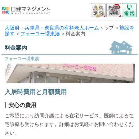
大阪府・兵庫県・奈良県の有料老人ホーム
トップ
施設を
探す
フォーユー堺東湊
料金案内
料金案内
フォーユー堺東湊
入居時費用と月額費用
安心の費用
ご希望により訪問介護による在宅サービス、医師による在
宅診療も受けられます。詳細はお気軽にお問い合わせくだ
さい。