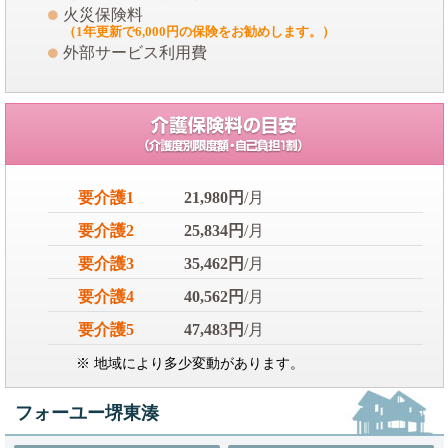
火災保険料
（1年更新で6,000円の保険をお勧めします。）
外部サービス利用費
要介護1
21,980円
/月
要介護2
25,834円
/月
要介護3
35,462円
/月
要介護4
40,562円
/月
要介護5
47,483円
/月
※ 地域により多少変動があります。
フォーユー堺東湊